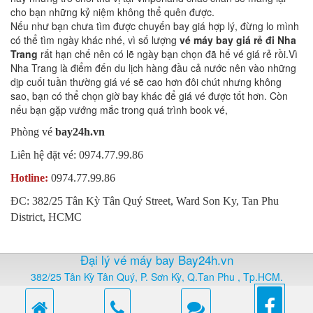
cho bạn những kỷ niệm không thể quên được.
Nếu như bạn chưa tìm được chuyến bay giá hợp lý, đừng lo mình
có thể tìm ngày khác nhé, vì số lượng
vé máy bay giá rẻ đi Nha
Trang
rất hạn chế nên có lẽ ngày bạn chọn đã hế vé giá rẻ rồi.Vì
Nha Trang là điểm đến du lịch hàng đầu cả nước nên vào những
dịp cuối tuần thường giá vé sẽ cao hơn đôi chút nhưng không
sao, bạn có thể chọn giờ bay khác để giá vé được tốt hơn. Còn
nếu bạn gặp vướng mắc trong quá trình book vé,
Phòng vé
bay24h.vn
Liên hệ đặt vé: 0974.77.99.86
Hotline:
0974.77.99.86
ĐC: 382/25 Tân Kỳ Tân Quý Street, Ward Son Ky, Tan Phu
District, HCMC
Đại lý vé máy bay Bay24h.vn
382/25 Tân Kỳ Tân Quý, P. Sơn Kỳ, Q.Tan Phu , Tp.HCM.
vt.booker02@gmail.com
0931.555.011