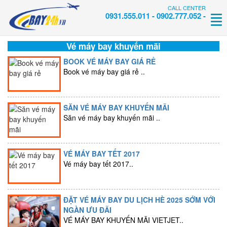
CALL CENTER
0931.555.011
-
0902.777.052
-
Tog
nav
Vé máy bay khuyến mãi
BOOK VÉ MÁY BAY GIÁ RẺ
Book vé máy bay giá rẻ ..
SĂN VÉ MÁY BAY KHUYẾN MÃI
Săn vé máy bay khuyến mãi ..
VÉ MÁY BAY TẾT 2017
Vé máy bay tết 2017..
ĐẶT VÉ MÁY BAY DU LỊCH HÈ 2025 SỚM VỚI
NGÀN ƯU ĐÃI
VÉ MÁY BAY KHUYẾN MÃI VIETJET..