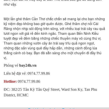
như vậy.
Một lần ghé thăm Cần Thơ chắc chắn sẽ mang lại cho bạn những
kỷ niệm đẹp không bao giờ quên được. Ghé thăm chợ nổi Cái
Răng nhộn nhịp sôi động trên sông, với nhiều loại trái cây rau quả
tươi ngon với giá rẻ đến kinh ngăc. Tham quan Bến Ninh Kiều
tuyệt đẹp về đêm bằng những chiếc thuyền máy vô cùng thú vị.
Tham quan những vườn cây ăn trái say trĩu quả ngon ngọt,
những đặc sản vùng quê đầy hấp dẫn, những cánh đồng lúa
thẳng cánh cò bay. Bạn đã sẵn sàng cho một chuyến đi đầy thú
vị.
Phòng vé
bay24h.vn
Liên hệ đặt vé: 0974.77.99.86
Hotline:
0974.77.99.86
ĐC: 382/25 Tân Kỳ Tân Quý Street, Ward Son Ky, Tan Phu
District, HCMC